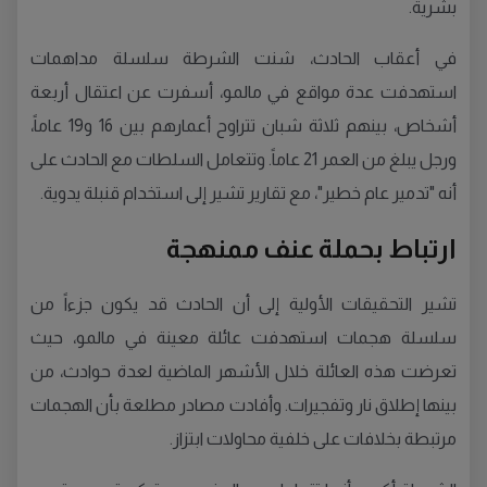
بشرية.
في أعقاب الحادث، شنت الشرطة سلسلة مداهمات
استهدفت عدة مواقع في مالمو، أسفرت عن اعتقال أربعة
أشخاص، بينهم ثلاثة شبان تتراوح أعمارهم بين 16 و19 عاماً،
ورجل يبلغ من العمر 21 عاماً. وتتعامل السلطات مع الحادث على
أنه "تدمير عام خطير"، مع تقارير تشير إلى استخدام قنبلة يدوية.
ارتباط بحملة عنف ممنهجة
تشير التحقيقات الأولية إلى أن الحادث قد يكون جزءاً من
سلسلة هجمات استهدفت عائلة معينة في مالمو، حيث
تعرضت هذه العائلة خلال الأشهر الماضية لعدة حوادث، من
بينها إطلاق نار وتفجيرات. وأفادت مصادر مطلعة بأن الهجمات
مرتبطة بخلافات على خلفية محاولات ابتزاز.