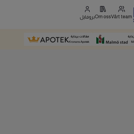
Om oss
Vårt team
بروفايل
عاية
مقالات برعاية
Kronans Apotek
M