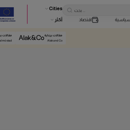
Cities
ياسية
اقتصاد
أكثر
مقالات برعاية
مقالات بر
almö stad
Alak and Co