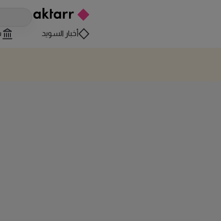
أخبار السويد
س