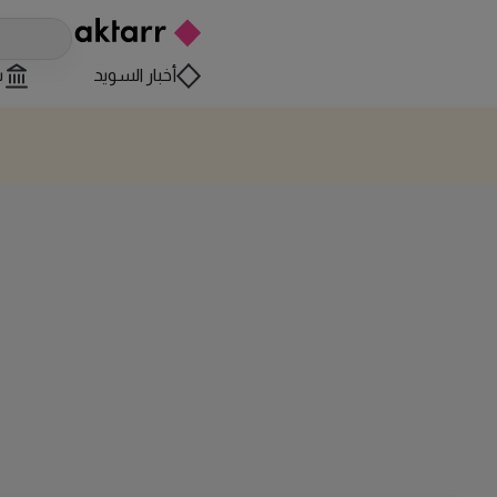
أخبار السويد
س