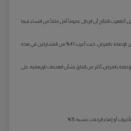
أثناء العطلة، في حين أظهرت النتائج أن الرجال عموماً أقل قلقاً من النساء فيما
وتُظهر الدراسة، التي أجريت بالتعاون مع شركة "يوغوف" لاستطلاعات الرأي، أن الفئة العمرية بين 40 و49 عاماً هي الأكثر قلقاً بشأن الإصابة بالمرض، حيث أعرب 41% من المشاركين في هذه
لإصابة بالمرض، أكثر من القلق بشأن الهجمات الإرهابية، على