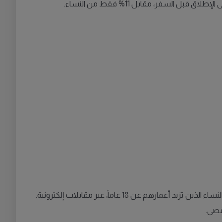
تم إجراء الاستطلاع من قبل شركة "YouGov" خلال الفترة ما بين 13 و16 ديسمبر/كانون الأول 2024، وشمل 1018 مشاركاً من الرجال والنساء الذين تزيد أعمارهم عن 18 عاماً، عبر مقابلات إلكترونية.
أقصى.