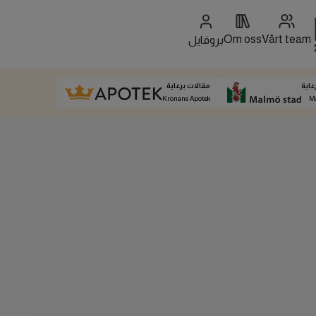
Om oss
Vårt team
بروفايل
عاية
مقالات برعاية
Kronans Apotek
M