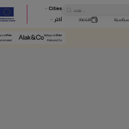
Cities
ياسية
اقتصاد
أكثر
مقالات برعاية
مقالات بر
almö stad
Alak and Co