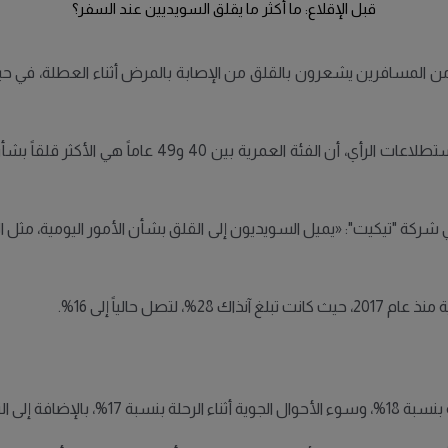
قبل الإقلاع: ما أكثر ما يقلق السويديين عند السفر؟
دراسة جديدة أجرتها شركة السفر "تيكيت" أن 32% من المسافرين يشعرون بالقلق من الإصابة بالمرض 
 شركة "تيكيت": «يميل السويديون إلى القلق بشأن الأمور اليومية، مثل ا
 حالياً إلى 16%.
الرحلات بنسبة 15%.