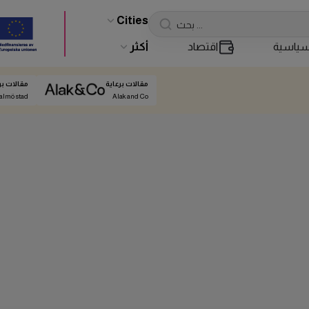
Cities
ياسية
اقتصاد
أكثر
مقالات برعاية
مقالات بر
almö stad
Alak and Co