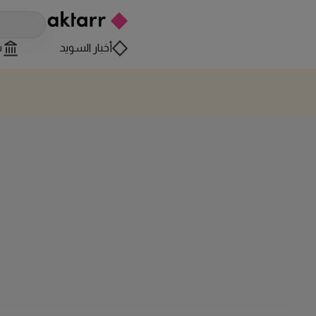
أخبار السويد
س