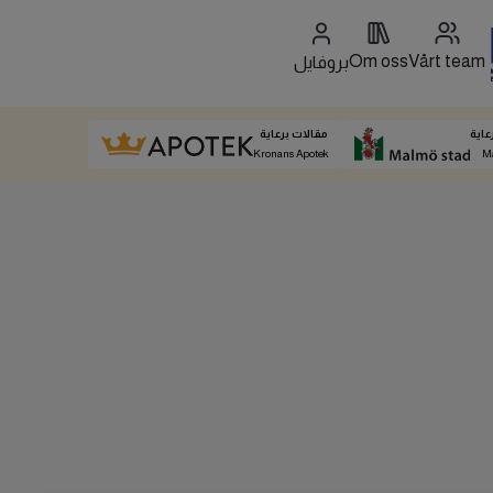
Om oss
Vårt team
بروفايل
عاية
مقالات برعاية
Kronans Apotek
M