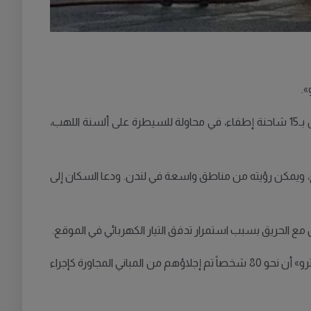
».
وبحسب المعلومات، اندلع الحريق عند الساعة 5:30 صباحاً بالتوقيت المحلي. وشارك في جهود الإطفاء نحو 100 رجل إطفاء مدعومين بـ15 شاحنة إطفاء، في محاولة للسيطرة على ألسنة اللهب،
وقع، ويمكن رؤيته من مناطق واسعة في لندن. ودعا السكان إلى
ل مع الحريق بسبب استمرار تدفق التيار الكهربائي في الموقع.
ولم يُعرف بعد سبب اندلاع الحريق. وأظهرت الصور القادمة من مكان الحادث أن النيران امتدت إلى مبنى مجاور، فيما ذكرت صحيفة «مترو» أن نحو 80 شخصاً تم إجلاؤهم من المباني المجاورة كإجراء