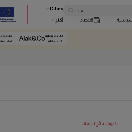
Cities
ياسية
اقتصاد
أكثر
مقالات برعاية
مقالات بر
almö stad
Alak and Co
لا يوجد نتائج لـ
إنقاذ