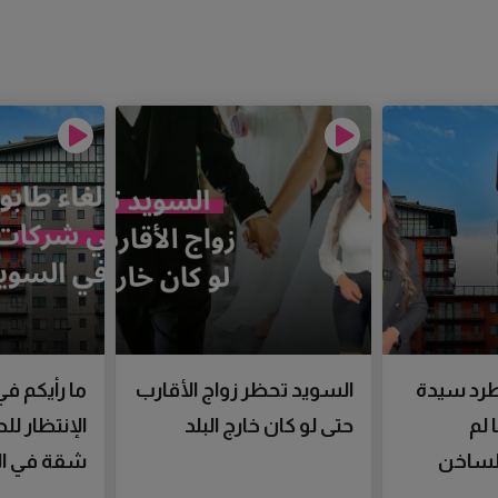
رد سيدة
السويد تحظر زواج الأقارب
ما رأيكم في
 لم
حتى لو كان خارج البلد
الإنتظار ل
الساخن
شقة في ال