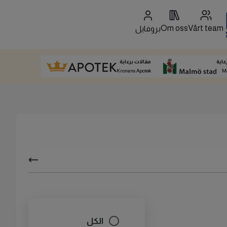
Om oss
Vårt team
بروفايل
عاية
مقالات برعاية
Kronans Apotek
M
الكل