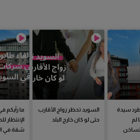
رد سيدة
السويد تحظر زواج الأقارب
ما رأيكم في
 لم
حتى لو كان خارج البلد
الإنتظار ل
الساخن
شقة في ال