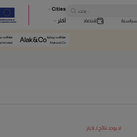
Cities
ياسية
اقتصاد
أكثر
مقالات برعاية
مقالات بر
almö stad
Alak and Co
لا يوجد نتائج لـ
اخبار