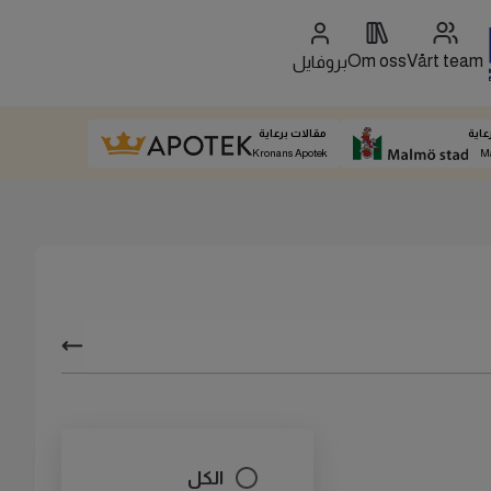
Om oss
Vårt team
بروفايل
عاية
مقالات برعاية
Kronans Apotek
M
الكل