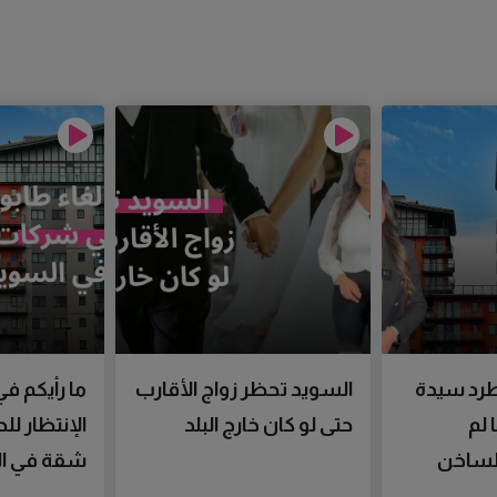
رد سيدة
السويد تحظر زواج الأقارب
ما رأيكم في
 لم
حتى لو كان خارج البلد
الإنتظار ل
الساخن
شقة في ال