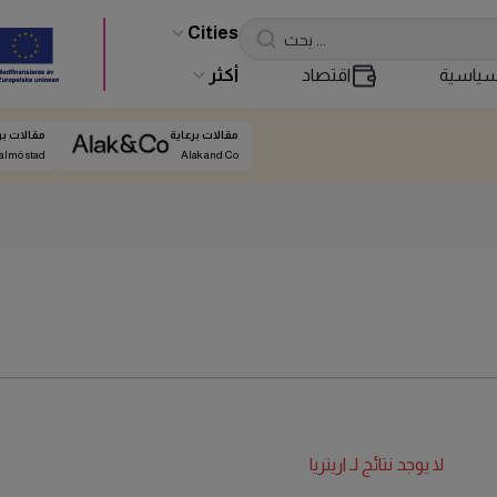
Cities
ياسية
اقتصاد
أكثر
مقالات برعاية
مقالات بر
almö stad
Alak and Co
لا يوجد نتائج لـ
اريتريا