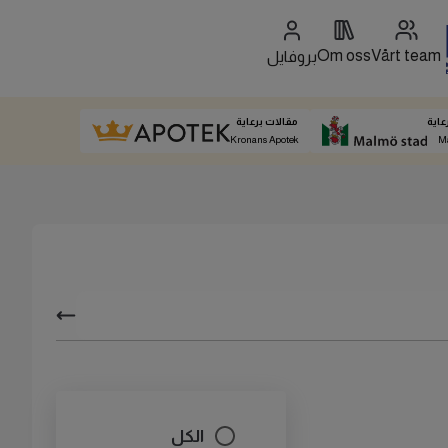
Om oss
Vårt team
بروفايل
عاية
مقالات برعاية
Kronans Apotek
M
الكل