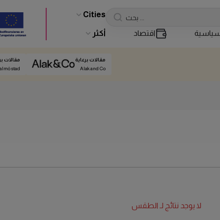
Cities
ياسية
اقتصاد
أكثر
مقالات برعاية
مقالات بر
almö stad
Alak and Co
لا يوجد نتائج لـ
الطقس