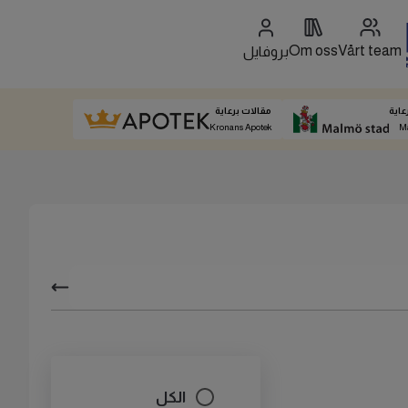
Om oss
Vårt team
بروفايل
عاية
مقالات برعاية
Kronans Apotek
M
الكل