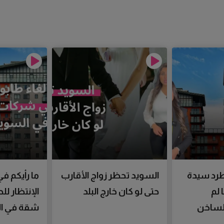
رد سيدة
السويد تحظر زواج الأقارب
ما رأيكم في
 لم
حتى لو كان خارج البلد
الإنتظار ل
الساخن
شقة في ال