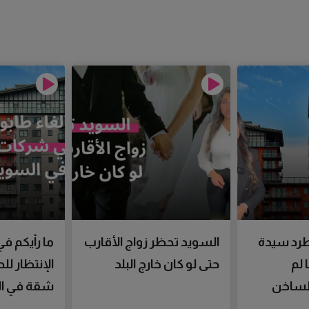
رد سيدة
السويد تحظر زواج الأقارب
ما رأيكم في
 لم
حتى لو كان خارج البلد
الإنتظار ل
الساخن
شقة في ال