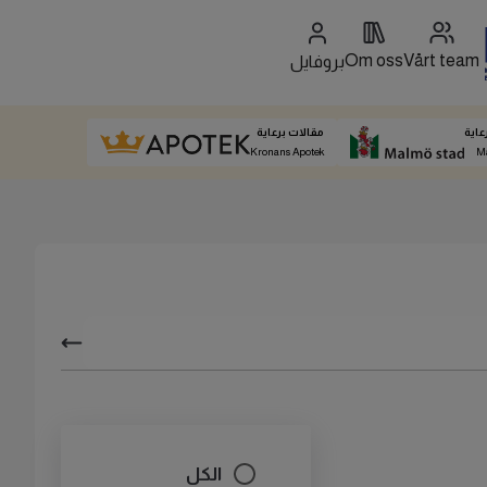
Om oss
Vårt team
بروفايل
عاية
مقالات برعاية
Kronans Apotek
M
الكل