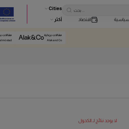
Cities
ياسية
اقتصاد
أكثر
مقالات برعاية
مقالات بر
almö stad
Alak and Co
لا يوجد نتائج لـ
الكحول