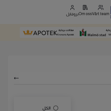
Om oss
Vårt team
بروفايل
عاية
مقالات برعاية
Kronans Apotek
M
الكل