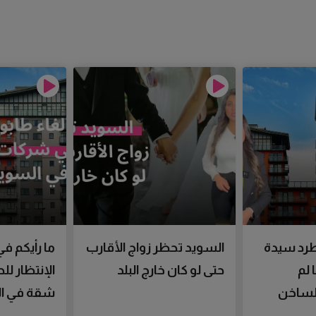
رد سيدة
السويد تحظر زواج الأقارب
ما رأيكم في
 لم
حتى لو كان خارج البلد
الإنتظار ل
الساخن
شقة في ال