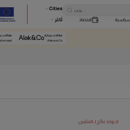
Cities
ياسية
اقتصاد
أكثر
مقالات برعاية
مقالات بر
almö stad
Alak and Co
لا يوجد نتائج لـ
المثليين