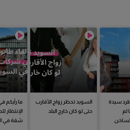
رد سيدة
السويد تحظر زواج الأقارب
ما رأيكم في
 لم
حتى لو كان خارج البلد
الإنتظار ل
الساخن
شقة في ال