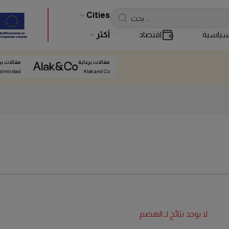
Cities
ياسية
اقتصاد
أكثر
مقالات برعاية
مقالات بر
almö stad
Alak and Co
لا يوجد نتائج لـ
الهضم