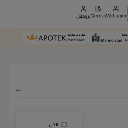
Om oss
Vårt team
بروفايل
عاية
مقالات برعاية
Kronans Apotek
M
الكل