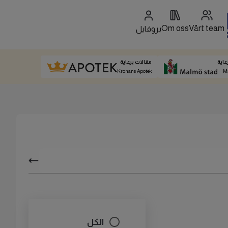
Om oss
Vårt team
بروفايل
عاية
مقالات برعاية
Kronans Apotek
M
الكل