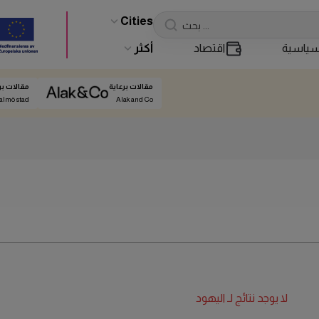
Cities
ياسية
اقتصاد
أكثر
مقالات برعاية
مقالات بر
almö stad
Alak and Co
لا يوجد نتائج لـ
اليهود