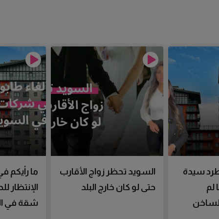
رد سيدة
السويد تحظر زواج الأقارب
ما رأيكم في
 لم
حتى لو كان خارج البلد
الإنتظار ل
الساخن
شقة في ال