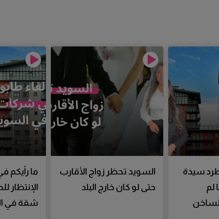
رد سيدة
السويد تحظر زواج الأقارب
ما رأيكم في
 لم
حتى لو كان خارج البلد
الإنتظار ل
الساخن
شقة في ال