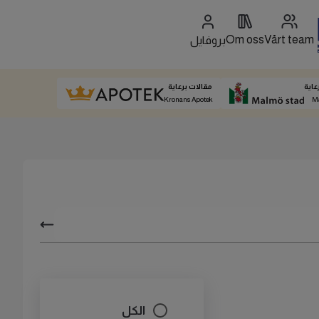
Om oss
Vårt team
بروفايل
عاية
مقالات برعاية
Kronans Apotek
M
الكل