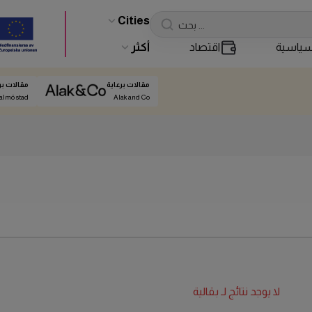
Cities
ياسية
اقتصاد
أكثر
مقالات برعاية
مقالات بر
almö stad
Alak and Co
لا يوجد نتائج لـ
بقالية