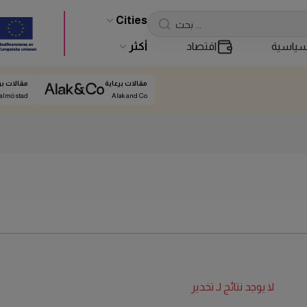
Cities
ياسية
اقتصاد
أكثر
مقالات برعاية
مقالات بر
almö stad
Alak and Co
لا يوجد نتائج لـ
تخدير