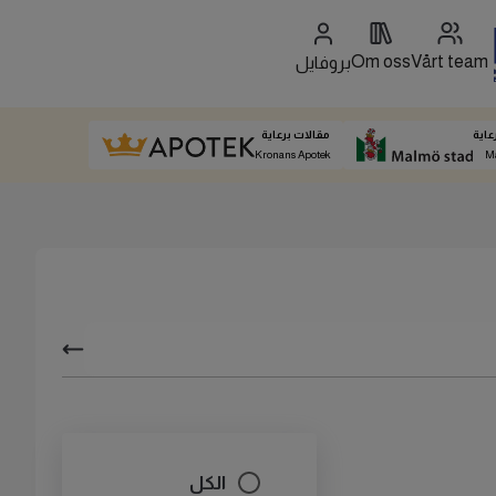
Om oss
Vårt team
بروفايل
عاية
مقالات برعاية
Kronans Apotek
M
الكل