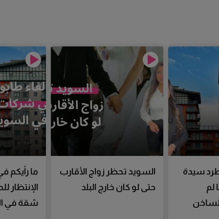
رد سيدة
السويد تحظر زواج الأقارب
ما رأيكم في
 لم
حتى لو كان خارج البلد
الإنتظار ل
الساخن
شقة في ال