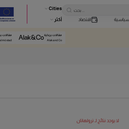
Cities
ياسية
اقتصاد
أكثر
مقالات برعاية
مقالات بر
almö stad
Alak and Co
لا يوجد نتائج لـ
ترولهاتان