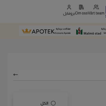
Om oss
Vårt team
بروفايل
عاية
مقالات برعاية
Kronans Apotek
M
الكل