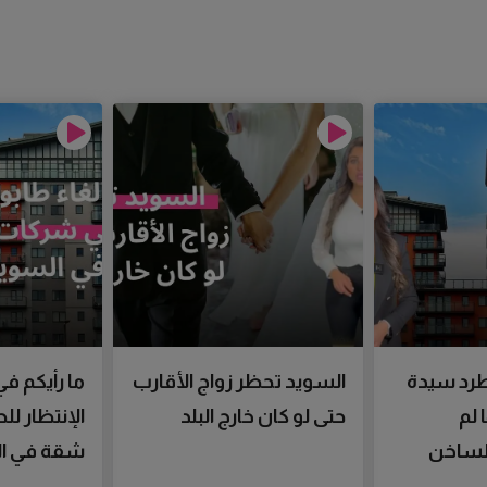
رد سيدة
السويد تحظر زواج الأقارب
ما رأيكم في
 لم
حتى لو كان خارج البلد
الإنتظار ل
الساخن
شقة في ال