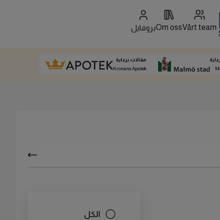
Om oss
Vårt team
بروفايل
عاية
مقالات برعاية
Kronans Apotek
M
الكل