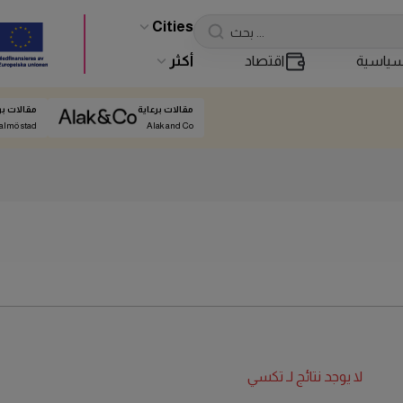
Cities
ياسية
اقتصاد
أكثر
مقالات برعاية
مقالات بر
almö stad
Alak and Co
لا يوجد نتائج لـ
تكسي