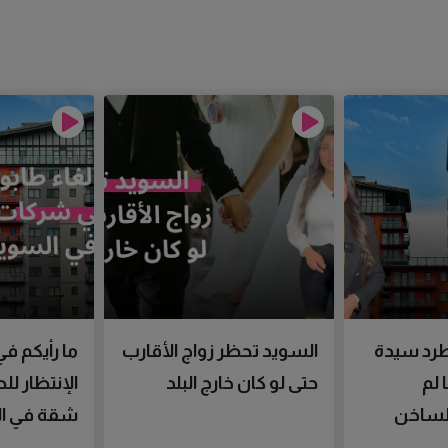
رد سيدة
السويد تحظر زواج الأقارب
ما رأيكم في
 لم
حتى لو كان خارج البلد
الإنتظار ل
الساخن
شقة في ال