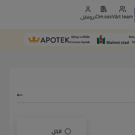
Om oss
Vårt team
بروفايل
عاية
مقالات برعاية
Kronans Apotek
M
الكل