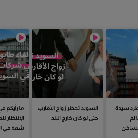
رد سيدة
السويد تحظر زواج الأقارب
ما رأيكم في
 لم
حتى لو كان خارج البلد
الإنتظار ل
الساخن
شقة في ال