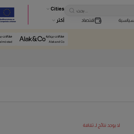
Cities
ياسية
اقتصاد
أكثر
مقالات برعاية
مقالات بر
almö stad
Alak and Co
لا يوجد نتائج لـ
ثقافة