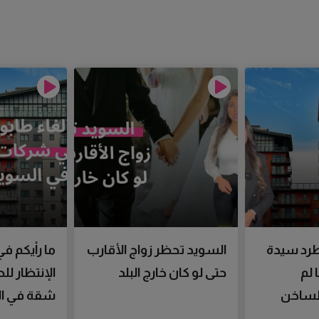
رد سيدة
السويد تحظر زواج الأقارب
ما رأيكم في
 لم
حتى لو كان خارج البلد
الإنتظار ل
الساخن
شقة في ال