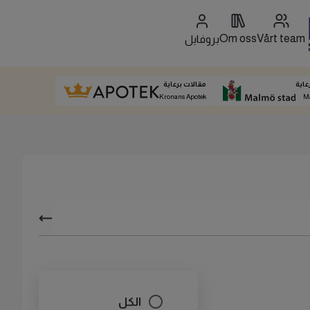
Om oss
Vårt team
بروفايل
عاية
مقالات برعاية
Kronans Apotek
M
الكل