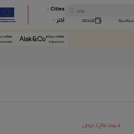
Cities
ياسية
اقتصاد
أكثر
مقالات برعاية
مقالات بر
almö stad
Alak and Co
لا يوجد نتائج لـ
جرذان