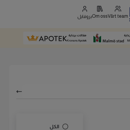
Om oss
Vårt team
بروفايل
عاية
مقالات برعاية
Kronans Apotek
M
الكل