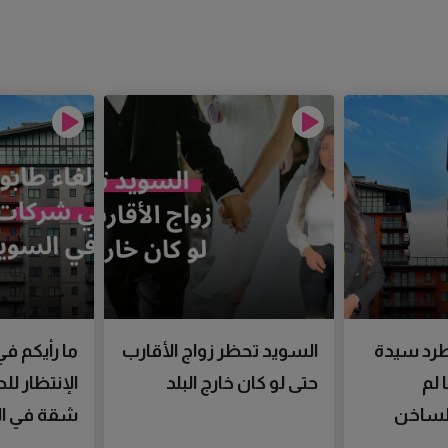
رد سيدة
السويد تحظر زواج الأقارب
ما رأيكم في
 لم
حتى لو كان خارج البلد
الإنتظار ل
الساخن
شقة في ال