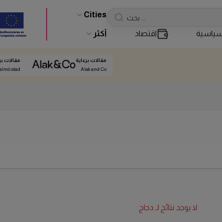
Cities
ياسية
اقتصاد
أكثر
مقالات برعاية
مقالات بر
almö stad
Alak and Co
لا يوجد نتائج لـ
دجاج