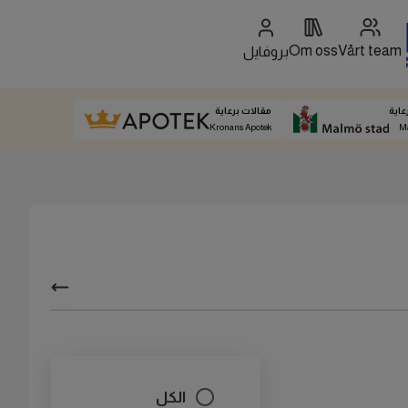
Om oss
Vårt team
بروفايل
عاية
مقالات برعاية
Kronans Apotek
M
الكل