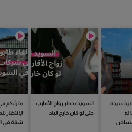
رد سيدة
السويد تحظر زواج الأقارب
ما رأيكم في
 لم
حتى لو كان خارج البلد
الإنتظار ل
الساخن
شقة في ال