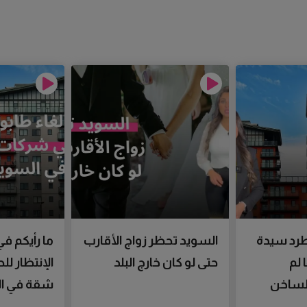
رد سيدة
السويد تحظر زواج الأقارب
ما رأيكم في
 لم
حتى لو كان خارج البلد
الإنتظار ل
الساخن
شقة في ال