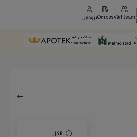
Om oss
Vårt team
بروفايل
عاية
مقالات برعاية
Kronans Apotek
M
الكل