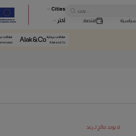
Cities
ياسية
اقتصاد
أكثر
مقالات برعاية
مقالات بر
almö stad
Alak and Co
لا يوجد نتائج لـ
رعد