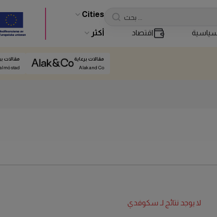
Cities
ياسية
اقتصاد
أكثر
مقالات برعاية
مقالات بر
almö stad
Alak and Co
لا يوجد نتائج لـ
سكوفدي