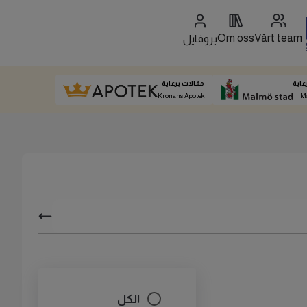
Om oss
Vårt team
بروفايل
عاية
مقالات برعاية
Kronans Apotek
M
الكل