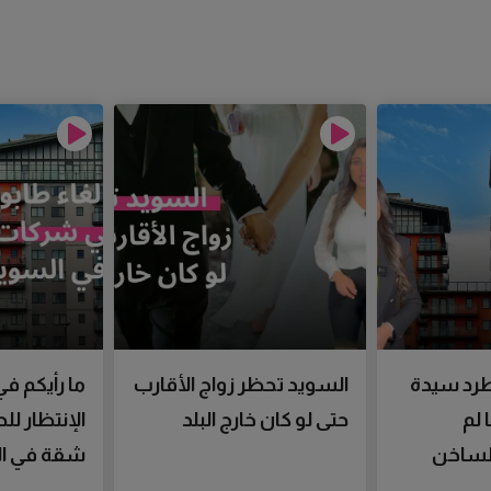
رد سيدة
السويد تحظر زواج الأقارب
ما رأيكم في
 لم
حتى لو كان خارج البلد
الإنتظار ل
الساخن
شقة في ال