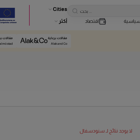
Cities
ياسية
اقتصاد
أكثر
مقالات برعاية
مقالات بر
almö stad
Alak and Co
لا يوجد نتائج لـ
سنودسفال