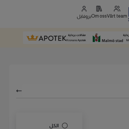
Om oss
Vårt team
بروفايل
عاية
مقالات برعاية
Kronans Apotek
M
الكل