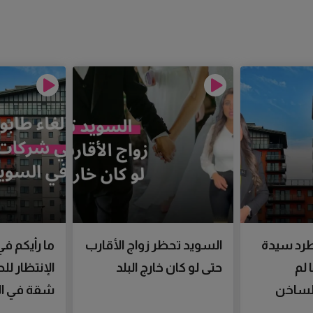
رد سيدة
السويد تحظر زواج الأقارب
ما رأيكم في
 لم
حتى لو كان خارج البلد
الإنتظار ل
الساخن
شقة في ال