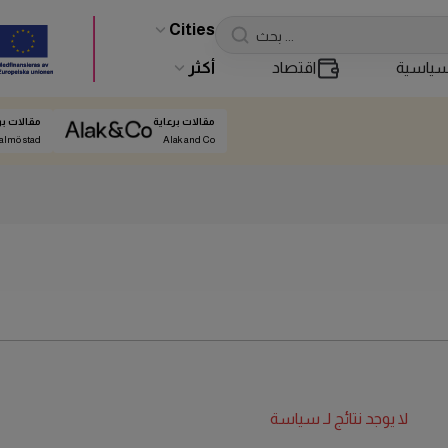
Cities
ياسية
اقتصاد
أكثر
مقالات برعاية
مقالات بر
almö stad
Alak and Co
لا يوجد نتائج لـ
سياسة