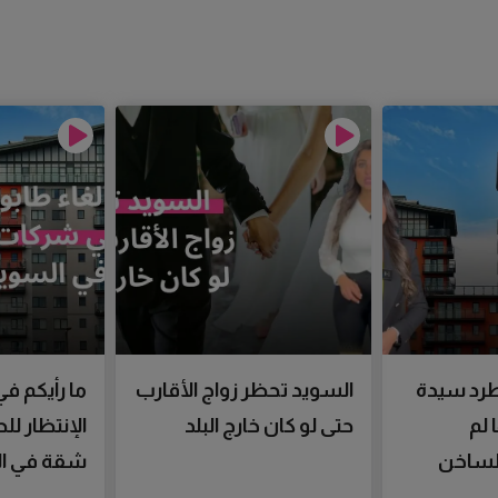
رد سيدة
السويد تحظر زواج الأقارب
ما رأيكم في
 لم
حتى لو كان خارج البلد
الإنتظار ل
الساخن
شقة في ال