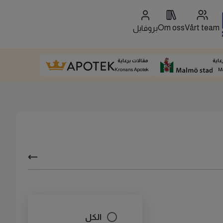
Om oss
Vårt team
بروفايل
عاية
مقالات برعاية
Kronans Apotek
M
الكل