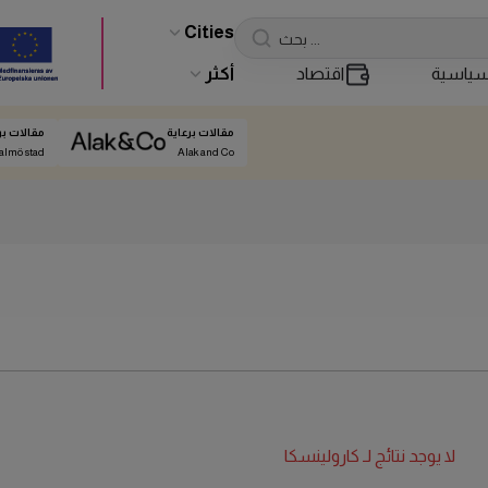
Cities
ياسية
اقتصاد
أكثر
مقالات برعاية
مقالات بر
almö stad
Alak and Co
لا يوجد نتائج لـ
كارولينسكا