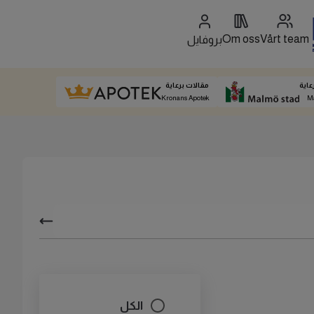
Om oss
Vårt team
بروفايل
عاية
مقالات برعاية
Kronans Apotek
M
الكل