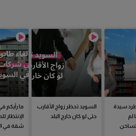
رد سيدة
السويد تحظر زواج الأقارب
ما رأيكم في
 لم
حتى لو كان خارج البلد
الإنتظار ل
الساخن
شقة في ال