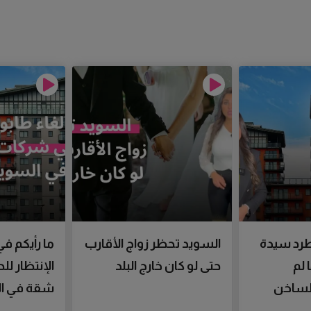
رد سيدة
السويد تحظر زواج الأقارب
ما رأيكم في
 لم
حتى لو كان خارج البلد
الإنتظار ل
الساخن
شقة في ال