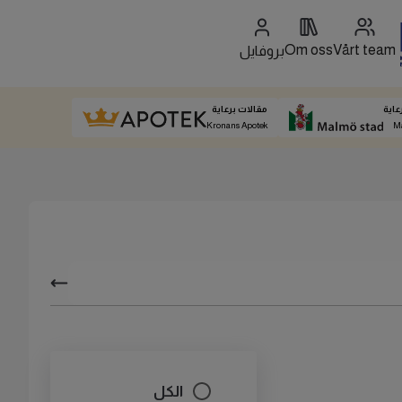
Om oss
Vårt team
بروفايل
عاية
مقالات برعاية
Kronans Apotek
M
الكل