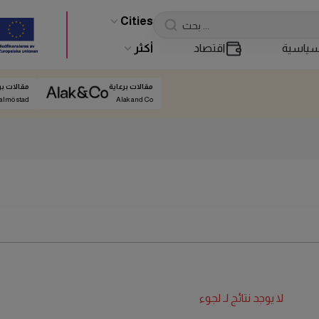
Cities
ياسية
اقتصاد
أكثر
مقالات برعاية
مقالات بر
almö stad
Alak and Co
لا يوجد نتائج لـ
لجوء