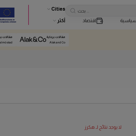
Cities
ياسية
اقتصاد
أكثر
مقالات برعاية
مقالات بر
almö stad
Alak and Co
لا يوجد نتائج لـ
هكرز