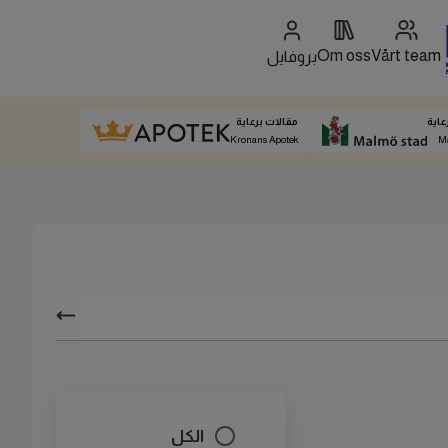
Om oss
Vårt team
بروفايل
عاية
مقالات برعاية
Kronans Apotek
M
الكل