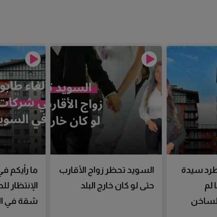
رد سيدة
السويد تحظر زواج الأقارب
ما رأيكم في
 لم
حتى لو كان خارج البلد
الإنتظار ل
الساخن
شقة في ال