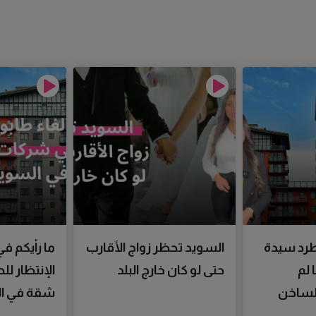
رد سيدة
السويد تحظر زواج الأقارب
ما رأيكم في
 لم
حتى لو كان خارج البلد
الإنتظار ل
الساخن
شقة في ال