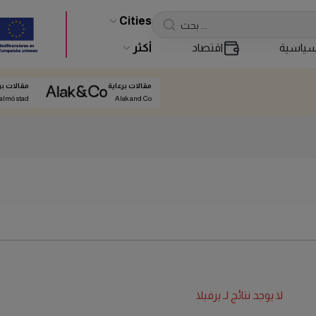
Cities
ياسية
اقتصاد
أكثر
مقالات برعاية
مقالات بر
almö stad
Alak and Co
لا يوجد نتائج لـ
يرفيلا