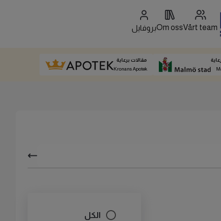
Om oss
Vårt team
بروفايل
عاية
مقالات برعاية
Kronans Apotek
M
الكل