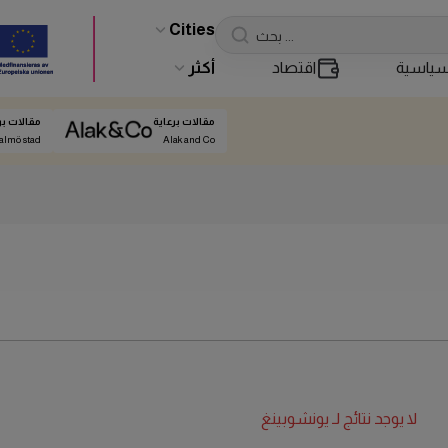
Cities
ياسية
اقتصاد
أكثر
مقالات برعاية
مقالات بر
almö stad
Alak and Co
لا يوجد نتائج لـ
يونشوبينغ