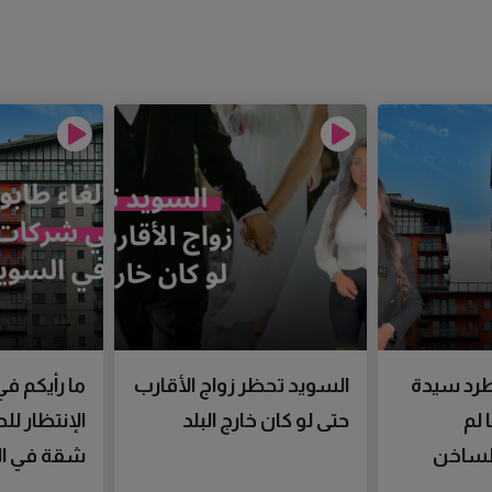
رد سيدة
السويد تحظر زواج الأقارب
ما رأيكم في
 لم
حتى لو كان خارج البلد
الإنتظار ل
الساخن
شقة في ال