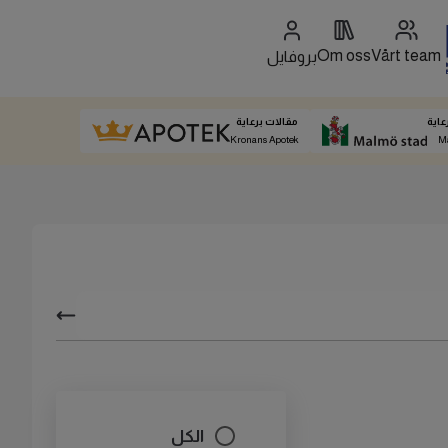
Om oss
Vårt team
بروفايل
عاية
مقالات برعاية
Kronans Apotek
M
الكل