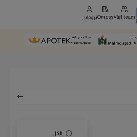
Om oss
Vårt team
بروفايل
عاية
مقالات برعاية
Kronans Apotek
M
الكل