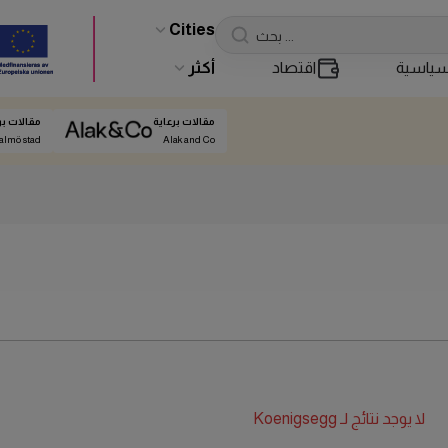
Cities
ياسية
اقتصاد
أكثر
مقالات برعاية
مقالات بر
almö stad
Alak and Co
لا يوجد نتائج لـ
Koenigsegg