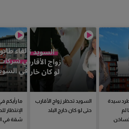
رد سيدة
السويد تحظر زواج الأقارب
ما رأيكم في
 لم
حتى لو كان خارج البلد
الإنتظار ل
الساخن
شقة في ال