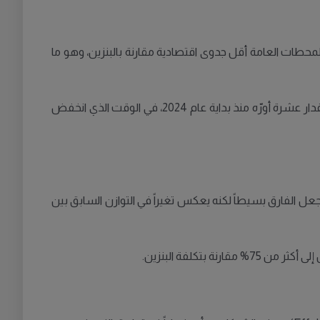
المحطات العامة أقل جدوى اقتصادية مقارنة بالبنزين، وهو ما
، فقد ارتفعت تكلفة الشحن السريع للسيارات الكهربائية في المحطات العامة بمقدار عشرة أورّه منذ بداية عام 2024، في الوقت الذي انخفض
نحو 11.02 كرونة لكل ميل، في حين أن تكلفة البنزين تبلغ 11.38 كرونة لكل ميل، ما يجعل الفارق بسيطاً لكنه يعكس تغيراً في التوازن السابق بين
تكلفة البنزين.