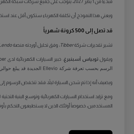
فبدءاً من 1 يناير 2027، يتوجب على جميع شركات شبكة الكهرباء في السويد تطبيق نموذج تسعير جديد يشمل "رسم القدرة" (Effektavgift). بعض الشركات بدأت فعلياً في تطبيق النموذج.
ويعني هذا النموذج أن تكلفة الكهرباء ستكون أقل عند استخد
قد تصل إلى 500 كرونة شهرياً
تشير تقديرات شركة
Tibber
، وفق تحليل أوردته منصة
Lendo
ويقول
توبياس أسبنبرغ
، خبير السيارات الكهربائية لدى Tibber:
الرسم بحسب تعرفة شركة Ellevio الجديدة قد يبلغ حوالي 1,421 كرونة فقط لرسوم الشبكة، دون احتساب تكلفة الكهرباء نفسها".
ويضيف أنه إذا تم شحن السيارة ليلاً، فقد تنخفض الرسوم إلى حوالي 893 كرونة، ما يشير إلى أهمية توقيت الشحن في ظل ال
ومع تزايد استخدام السيارات الكهربائية وتوسع البنية التحت
المستخدمين، خصوصاً أولئك الذين لا يستطيعون التحكم بأوقا