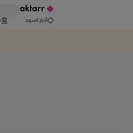
أخبار السويد
س