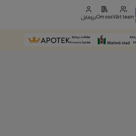
Om oss
Vårt team
بروفايل
عاية
مقالات برعاية
Kronans Apotek
M