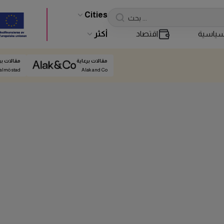
Cities
ياسية
اقتصاد
أكثر
مقالات برعاية
مقالات بر
almö stad
Alak and Co