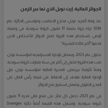
الجوائز المالية: إرث نوبل الذي نما عبر الزمن
عند وفاة ألفريد نوبل، مخترع الديناميت ومؤسس الجائزة، عام
1896، ترك ثروة بقيمة 31 مليون كرونة سويدية. في وصيته،
أوصى باستخدام هذه الثروة لمنح الجوائز للأشخاص الذين
قدموا "أكبر فائدة للبشرية".
بحلول عام 2023، وبفضل الإدارة الاستراتيجية لمؤسسة نوبل،
نمت هذه الثروة لتصل إلى أكثر من ستة مليارات كرونة سويدية.
وفقاً لأوليكا بيرغمان، المديرة المالية لمؤسسة نوبل، فإن
الإدارة المالية تهدف إلى الحفاظ على قيمة رأس المال على
المدى الطويل وضمان استمرار منح الجوائز.
في عام 2023، حصل كل فائز على مبلغ مالي قدره 11 مليون
كرونة سويدية. وتشمل هذه القيمة أيضاً جائزة Sveriges