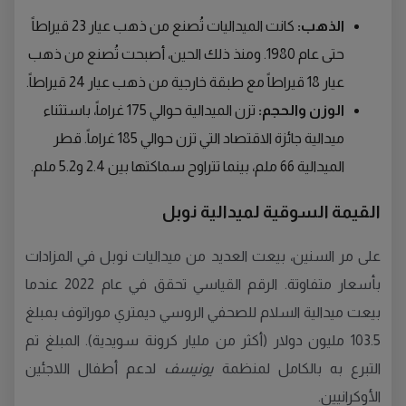
الذهب:
كانت الميداليات تُصنع من ذهب عيار 23 قيراطاً
حتى عام 1980. ومنذ ذلك الحين، أصبحت تُصنع من ذهب
عيار 18 قيراطاً مع طبقة خارجية من ذهب عيار 24 قيراطاً.
الوزن والحجم:
تزن الميدالية حوالي 175 غراماً، باستثناء
ميدالية جائزة الاقتصاد التي تزن حوالي 185 غراماً. قطر
الميدالية 66 ملم، بينما تتراوح سماكتها بين 2.4 و5.2 ملم.
القيمة السوقية لميدالية نوبل
على مر السنين، بيعت العديد من ميداليات نوبل في المزادات
بأسعار متفاوتة. الرقم القياسي تحقق في عام 2022 عندما
بيعت ميدالية السلام للصحفي الروسي ديمتري موراتوف بمبلغ
103.5 مليون دولار (أكثر من مليار كرونة سويدية). المبلغ تم
التبرع به بالكامل لمنظمة
يونيسف
لدعم أطفال اللاجئين
الأوكرانيين.