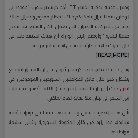
وخلال حديثه لوكالة الأنباء TT، أكد كريسترشون: "عودوا إلى
الوطن بينما لا يزال بإمكانكم ذلك. المطار مفتوح ولا تزال هناك
عدد من شركات الطيران التي تعمل. لكن الوضع قد يصبح
صعبًا للغاية." وأوضح رئيس الوزراء أن هناك استعدادات في
حال حدوث حالات طارئة تستدعي اتخاذ تدابير فورية.
[READ_MORE]
وفي ذات السياق، شدد كريسترشون على أن المسؤولية تقع
بشكل كبير على عاتق المواطنين السويديين الموجودين في
لبنان
، حيث أن وزارة الخارجية السويدية (UD) قد أصدرت تحذيرات
من السفر إلى لبنان منذ نهاية العام الماضي.
تأتي هذه التصريحات في وقت يشهد فيه لبنان توترات أمنية
متزايدة، مما يزيد من قلق الحكومة السويدية بشأن سلامة
مواطنيها.