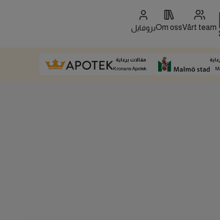
Om oss
Vårt team
بروفايل
عاية
مقالات برعاية
Kronans Apotek
M