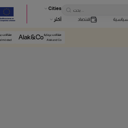
Cities
ياسية
اقتصاد
أكثر
مقالات برعاية
مقالات بر
almö stad
Alak and Co