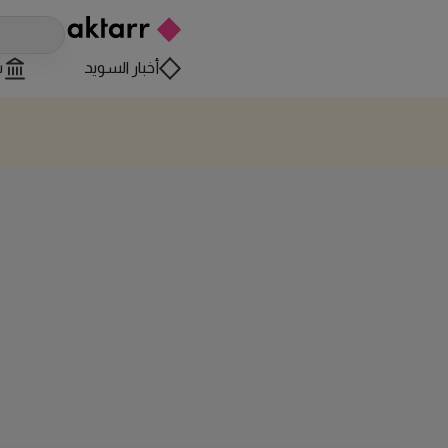
أخبار السويد
س