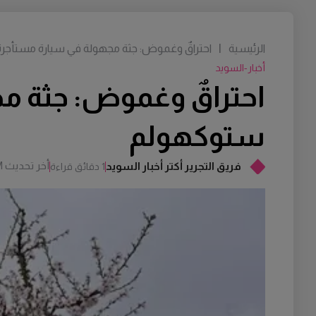
الرئيسية
|
احتراقٌ وغموض: جثة مجهولة في سيارة مستأج
أخبار-السويد
احتراقٌ وغموض: جثة م
ستوكهولم
أخر تحديث
M
فريق التجرير أكتر أخبار السويد
1 دقائق قراءة