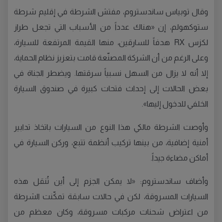
وقال توبياس ساندستروم، مفتش الشرطة في إقليم شرطة
ستوكهولم، إن «هناك عدداً من الأسباب التي تجعل طراز
لكزس RX هدفاً للسارقين، منها القيمة المرتفعة للسيارة،
وعلى الرغم من أن الشركة المصنّعة قامت بتعزيز نظام الحماية،
إلا أنه لا يزال من السهل نسبياً سرقتها. ويضطر الجناة في
بعض الحالات إلى إحداث فتحات كبيرة في صندوق السيارة
الخلفي للدخول إليها».
وأوصت الشرطة مالكي هذا النوع من السيارات باتخاذ تدابير
أمنية إضافية، من بينها تركيب أنظمة تتبع، وركن السيارة في
أماكن مضاءة جيداً.
وأضاف ساندستروم: «لا يمكن الجزم إلى أين تُنقل هذه
السيارات المسروقة، لكن في حالات سابقة تمكّنت الشرطة
من اعتراض شحنات مركبات مسروقة، وكان معظم من