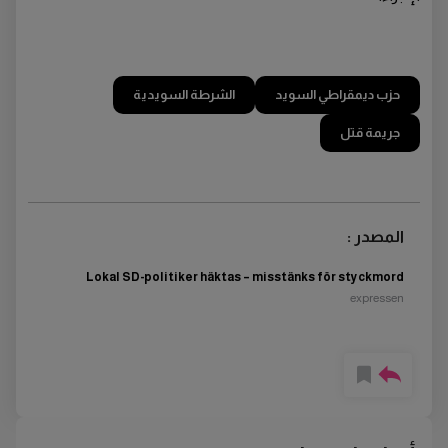
حزب ديمقراطي السويد
الشرطة السويدية
جريمة قتل
المصدر :
Lokal SD-politiker häktas – misstänks för styckmord
expressen