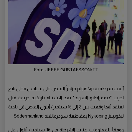
Foto: JEPPE GUSTAFSSON/TT
ألقت شرطة ستوكهولم مؤخراً القبض على سياسي محلي تابع
لحزب "ديمقراطيو السويد" بعد الاشتباه بارتكابه جريمة قتل
يُعتقد أنها وقعت بين 8 إلى 16 سبتمبر/ أيلول الماضي في بلدية
نيكوبينغ Nyköping بمقاطعة سودرمانلاند Södermanland.
ووفقاً للمعلومات، عثرت الشرطة في 16 سبتمبر/ أيلول على