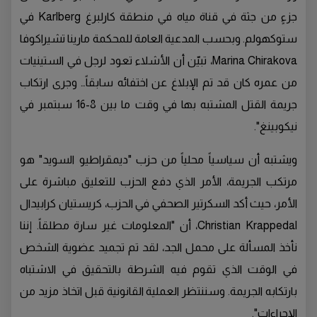
جزءٍ من جثة في قناة مياه في منطقة كارلبرغ Karlberg في
ستوكهولم. وبحسب المدعية العامة للمحكمة مارينا تشيراكوفا
Marina Chirakova، تبيّن أن الأشلاء تعود لرجل في الستينيات
من عمره كان قد تم الإبلاغ عن اختفائه سابقاً… وجرى ارتكاب
جريمة القتل المشتبه بها في وقت ما بين 8-16 سبتمبر في
نيكوبينغ".
ويشتبه أن سياسياً محلياً من حزب "ديمقراطيو السويد" هو
مرتكب الجريمة، الأمر الذي دفع الحزب للتعليق مباشرة على
الأمر، حيث أكد السكرتير الصحفي في الحزب، كريستيان كرابيدال
Christian Krappedal، أن "المعلومات غير سارة مطلقاً. إننا
نأخذ المسألة على محمل الجد، لقد تم تجميد عضوية الشخص
في الوقت الذي تقوم فيه الشرطة بالتحقيق في الاشتباه
بارتكابه الجريمة. وسننتظر العملية القانونية قبل اتخاذ مزيد من
الإجراءات".