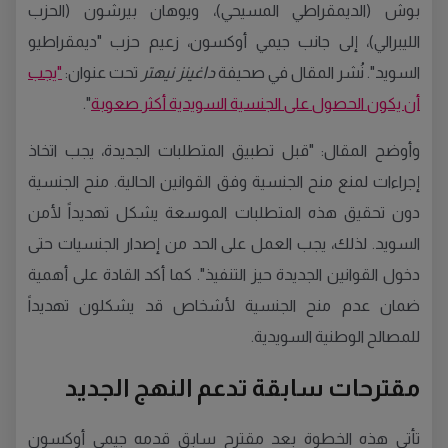
بوش (الديمقراطي المسيحي)، ويوهان بيرشون (الحزب
الليبرالي)، إلى جانب جيمي أوكسون، زعيم حزب "ديمقراطيو
السويد". نُشر المقال في صحيفة
داغينز نيهتر
تحت عنوان:
"يجب
أن يكون الحصول على الجنسية السويدية أكثر صعوبة
".
وأوضح المقال: "قبل تطبيق المتطلبات الجديدة، يجب اتخاذ
إجراءات لمنع منح الجنسية وفق القوانين الحالية. منح الجنسية
دون تحقيق هذه المتطلبات الموسعة يشكل تهديداً لأمن
السويد. لذلك، يجب العمل على الحد من إصدار الجنسيات حتى
دخول القوانين الجديدة حيز التنفيذ". كما أكد القادة على أهمية
ضمان عدم منح الجنسية لأشخاص قد يشكلون تهديداً
للمصالح الوطنية السويدية.
مقترحات سابقة تدعم النهج الجديد
تأتي هذه الخطوة بعد مقترح سابق قدمه جيمي أوكسون