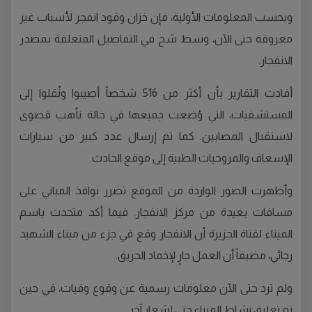
وبحسب المعلومات الأولية، فإن خزان وقود انفجر لأسباب غير
معروفة حتى الآن، وسط شح في التفاصيل المتعلقة بمصدر
الانفجار.
أفادت التقارير بأن أكثر من 516 شخصاً أصيبوا ونُقلوا إلى
المستشفيات، التي وُضعت جميعها في حالة تأهب قصوى
لاستقبال المصابين. كما تم إرسال عدد كبير من سيارات
الإسعاف والمروحيات الطبية إلى موقع الحادث.
وأظهرت الصور الواردة من الموقع تضرر نوافذ المباني على
مسافات بعيدة من مركز الانفجار. فيما أكد متحدث باسم
الميناء لقناة الجزيرة أن الانفجار وقع في جزء من ميناء الشهيد
رجائي، مضيفاً أن العمل جارٍ لإخماد الحريق.
ولم ترد حتى الآن معلومات رسمية عن وقوع وفيات، في حين
تم تعليق نشاط الميناء حتى إشعار آخر.