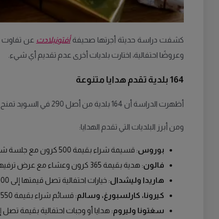
كشفت دراسة حديثة أجرتها صحيفة
أفتونبلادت
عن تفاوت كب
وعروضًا احتفالية، اختارت بلديات أخرى عدم تقديم أي شيء.
164 بلدية تقدم هدايا متنوعة
أظهرت الدراسة أن 164 بلدية من أصل 290 في السويد تمنح موظفيها هدايا بمناسبة عيد الميلاد، تتنوع بين قسائم شراء، هدايا رمزية، ووجبات احتفالية.
ومن أبرز البلديات التي تقدم الهدايا:
بوروس
: قسيمة شراء بقيمة 500 كرون مع جلسة شاي احتفالية.
فالون
: هدية بقيمة 365 كرون وعشاء مع عرض ترفيهي.
هاريدا وليشدال
: خيارات احتفالية تصل قيمتها إلى 600 كرون لكل موظف.
كيرونا، كارلسبورغ، وسالم
: قسائم شراء بقيمة 550 كرون.
سغتونا وليروم
: هدايا أو وجبات احتفالية بقيمة تصل إلى 550 كر