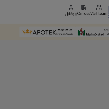
Om oss
Vårt team
بروفايل
عاية
مقالات برعاية
Kronans Apotek
M