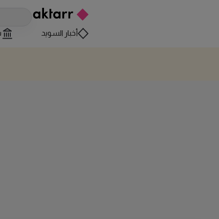
أخبار السويد
س