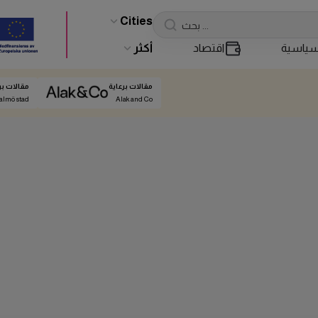
Cities
ياسية
اقتصاد
أكثر
مقالات برعاية
مقالات بر
almö stad
Alak and Co