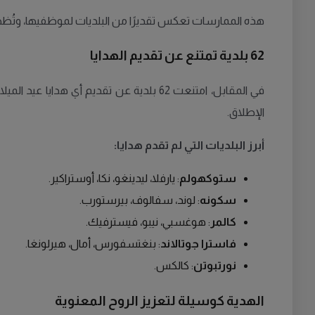
هذه الممارسات تعكس تقديرًا من البلديات لموظفيها، وتُظهر ا
62 بلدية تمتنع عن تقديم الهدايا
الإطلاق.
أبرز البلديات التي لم تقدم هدايا:
ستوكهولم
: يارفلا، ليدينغو، نكا، أوستراكير.
سكونه
: لوند، سفالوف، بيرستورب.
كالمر
: هوغسبي، نيبو، فيسترفيك.
فاسترا جوتالاند
: بنغتسفورس، أمال، هيرلونغا.
نورتبوتن
: كالكس.
الهدية كوسيلة لتعزيز الروح المعنوية