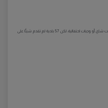
في المقابل، امتنعت 62 بلدية عن تقديم أي هدايا عيد الميلاد لموظفيها. ومن بين هذه البلديات، خمس تعوض ذلك بتقديم جلسات شاي أو وجبات احتفالية، لكن 57 بلدية لم تقدم شيئًا على