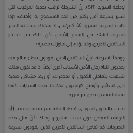
لإذاعة السويد (SR)، إنّ الشرطة تراقب بجدية المركبات التي
تسير بسرعة أقل بكثير من الحد المسموح به. وأضاف: «إذا
كانت السرعة المقررة 80 كلم/س، لا يمكنك ببساطة السير
بسرعة 60-70 في المسار الأيسر، لأن ذلك يثير استياء
السائقين الآخرين، وقد يؤدي إلى تجاوزات خطيرة».
ووفقاً للشرطة، فإنّ السائقين الذين يقودون ببطء مبالغ فيه
يجذبون انتباه رجال الأمن لأسباب أخرى أيضاً، إذ قد تكون هناك
شبهات بتعاطي الكحول أو المخدرات، أو ربما مشاكل صحية
لدى السائق. وأوضح كارلسون: «نلاحظ هذه السيارات لأنها
ببساطة تسير ببطء غير مبرر».
بحسب القانون السويدي، يُحظر القيادة بسرعة منخفضة جداً أو
التوقف المفاجئ دون سبب مشروع، وذلك لأنّ مثل هذه
التصرفات قد تفاجئ السائقين الآخرين الذين يقودون بسرعة