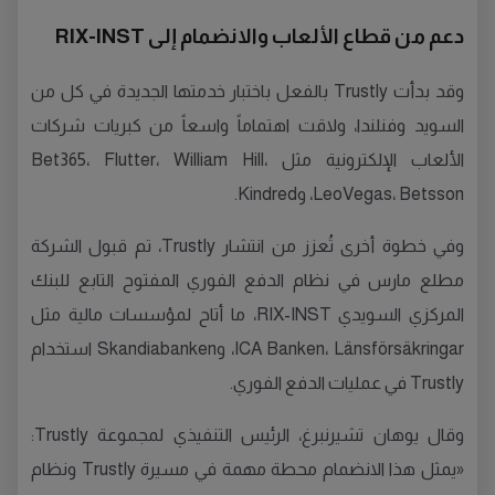
دعم من قطاع الألعاب والانضمام إلى RIX-INST
وقد بدأت Trustly بالفعل باختبار خدمتها الجديدة في كل من
السويد وفنلندا، ولاقت اهتماماً واسعاً من كبريات شركات
الألعاب الإلكترونية مثل Bet365، Flutter، William Hill،
LeoVegas، Betsson، وKindred.
وفي خطوة أخرى تُعزز من انتشار Trustly، تم قبول الشركة
مطلع مارس في نظام الدفع الفوري المفتوح التابع للبنك
المركزي السويدي RIX-INST، ما أتاح لمؤسسات مالية مثل
ICA Banken، Länsförsäkringar، وSkandiabanken استخدام
Trustly في عمليات الدفع الفوري.
وقال يوهان تشيرنبرغ، الرئيس التنفيذي لمجموعة Trustly:
«يمثل هذا الانضمام محطة مهمة في مسيرة Trustly ونظام