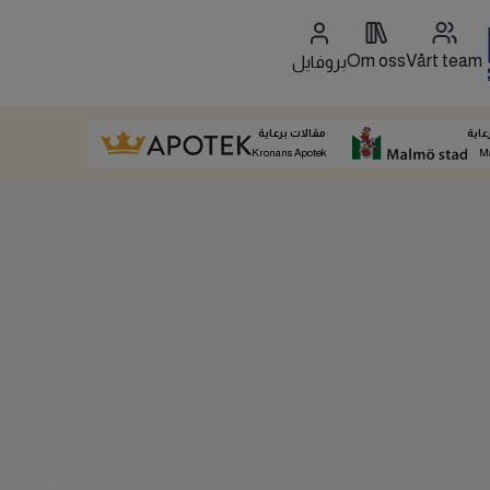
Om oss
Vårt team
بروفايل
عاية
مقالات برعاية
Kronans Apotek
M