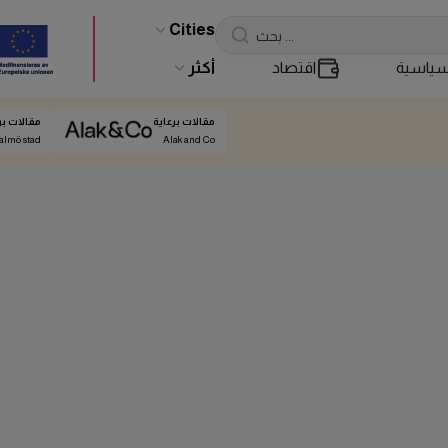
Cities
ياسية
اقتصاد
أكثر
مقالات برعاية
مقالات بر
almö stad
Alak and Co