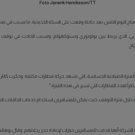
Foto Janerik Henriksson/TT
اح اليوم الاثنين بعد حادثة وقعت على السكة الحديدية، ما تسبب في تعط
بي، الذي يربط بين يوتوبوري وستوكهولم. وتسبب الحادث في توقف ال
اح.
لفترة الصباحية الحساسة، التي تشهد حركة قطارات مكثفة. وذكرت كاتارينا
ً لعدد القطارات التي تسير في هذه الفترة."
خلال فترة التوقف، حيث يمكن للمسافرين استخدام خدمات الحافلات البد