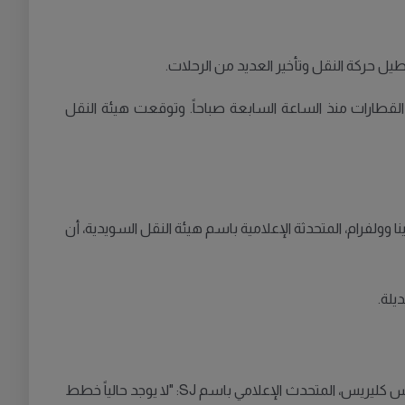
يل حركة النقل وتأخير العديد من الرحلات.
قطارات منذ الساعة السابعة صباحاً. وتوقعت هيئة النقل
 وولفرام، المتحدثة الإعلامية باسم هيئة النقل السويدية، أن
يلة.
تأثرت ثمانية قطارات تابعة لشركة SJ بسبب التوقف، وأعلنت الشركة أنها قدمت للمسافرين خيارات لإعادة حجز رحلاتهم. وقال يوهانس كليريس، المتحدث الإعلامي باسم SJ: "لا يوجد حالياً خطط