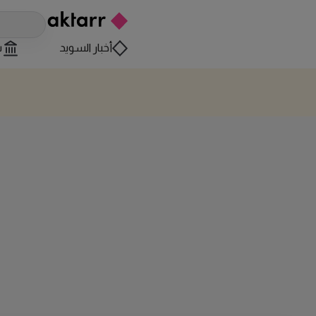
أخبار السويد
س