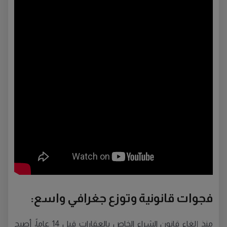
فجوات قانونية وتوزع جغرافي واسع:
منذ إلغاء قانون الشراء الخاص بالعقارات قبل 14 عاماً، أصبح