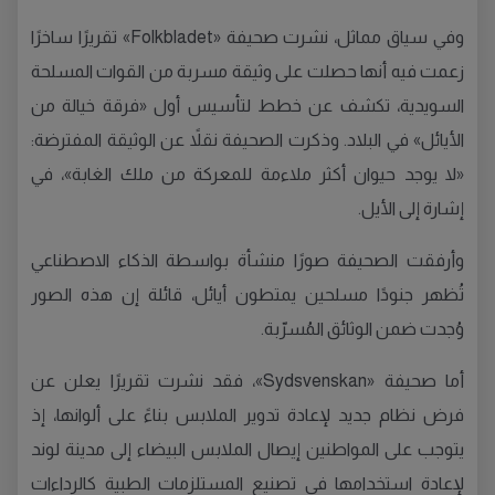
وفي سياق مماثل، نشرت صحيفة «Folkbladet» تقريرًا ساخرًا
زعمت فيه أنها حصلت على وثيقة مسربة من القوات المسلحة
السويدية، تكشف عن خطط لتأسيس أول «فرقة خيالة من
الأيائل» في البلاد. وذكرت الصحيفة نقلاً عن الوثيقة المفترضة:
«لا يوجد حيوان أكثر ملاءمة للمعركة من ملك الغابة»، في
إشارة إلى الأيل.
وأرفقت الصحيفة صورًا منشأة بواسطة الذكاء الاصطناعي
تُظهر جنودًا مسلحين يمتطون أيائل، قائلة إن هذه الصور
وُجدت ضمن الوثائق المُسرّبة.
أما صحيفة «Sydsvenskan»، فقد نشرت تقريرًا يعلن عن
فرض نظام جديد لإعادة تدوير الملابس بناءً على ألوانها، إذ
يتوجب على المواطنين إيصال الملابس البيضاء إلى مدينة لوند
لإعادة استخدامها في تصنيع المستلزمات الطبية كالرداءات