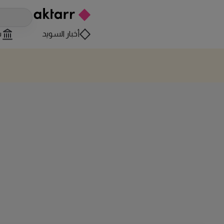
أخبار السويد
س