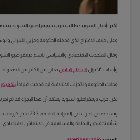
اكتر-أخبار السويد: طالب حزب ديمقراطيو السويد بتخصيص نحو 20 ملياركرونة سويدية في ميزانية العام المقبل من أجل تخفيض رسوم أرباب ال
وعلى خلاف الاقتراح الذي قدمته الحكومة وحزبي الليبرالي و
وقال المتحدث الاقتصادي والسياسي باسم ديمقراطيو السويد،
وأضاف: "لا يزال
القطاع الخاص
يعاني من الكثير من الصعوبات.
وكانت الحكومة والأحزاب الائتلافية قد قدمت اقتراحاً
بتخفيض
لكن حزب ديمقراطيو السويد يعتقد أن هذا الإجراء قد تم تج
شأنه تخفيض البطالة والمساهمة في الانتعاش الاقتصادي.
المصدر
sverigesradio