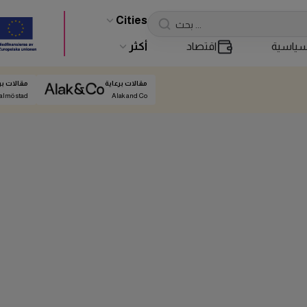
Cities
ياسية
اقتصاد
أكثر
مقالات برعاية
مقالات بر
almö stad
Alak and Co