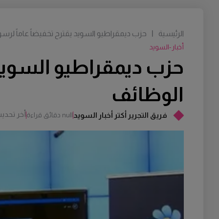
الرئيسية
|
حزب ديمقراطيو السويد يقترح تخفيضاً عاماً لرس
أخبار-السويد
حزب ديمقراطيو السويد 
الوظائف
أخر تحدي
فريق التجرير أكتر أخبار السويد
null دقائق قراءة