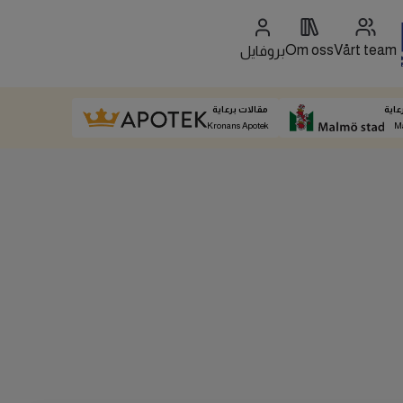
Om oss
Vårt team
بروفايل
عاية
مقالات برعاية
Kronans Apotek
M