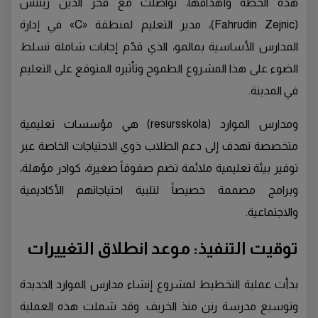
هذه الخطة وأهدافها، تواصلت مع فخر الدين زينتش
(Fahrudin Zejnic)، مدير التعليم لمنطقة «C» في إدارة
المدارس الأساسية بمالمو، الذي قدّم إجابات شاملة تسلط
الضوء على هذا المشروع الطموح وتأثيره المتوقع على التعليم
في المدينة.
ومدارس الموارد (resursskola) هي مؤسسات تعليمية
متخصصة تهدف إلى دعم الطلاب ذوي الاحتياجات الخاصة عبر
توفير بيئة تعليمية ملائمة تضم صفوفاً صغيرة، كوادر مؤهلة،
وبرامج مصممة خصيصاً لتلبية احتياجاتهم الأكاديمية
والاجتماعية.
توقيت التنفيذ: موعد انطلاق التغييرات
بدأت عملية التخطيط لمشروع إنشاء مدارس الموارد الجديدة
وتوسيع مدرسة رنن منذ الخريف. وقد شملت هذه العملية