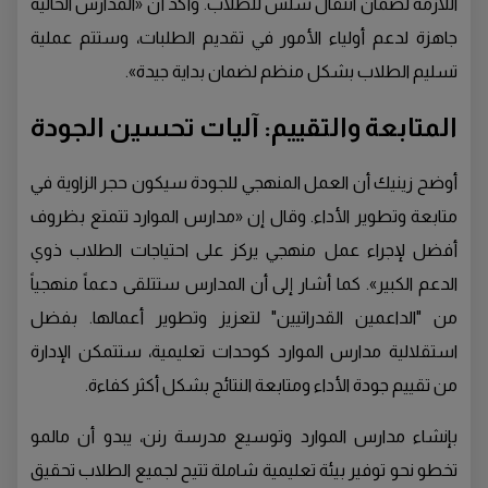
اللازمة لضمان انتقال سلس للطلاب. وأكد أن «المدارس الحالية
جاهزة لدعم أولياء الأمور في تقديم الطلبات، وستتم عملية
تسليم الطلاب بشكل منظم لضمان بداية جيدة».
المتابعة والتقييم: آليات تحسين الجودة
أوضح زينيك أن العمل المنهجي للجودة سيكون حجر الزاوية في
متابعة وتطوير الأداء. وقال إن «مدارس الموارد تتمتع بظروف
أفضل لإجراء عمل منهجي يركز على احتياجات الطلاب ذوي
الدعم الكبير». كما أشار إلى أن المدارس ستتلقى دعماً منهجياً
من "الداعمين القدراتيين" لتعزيز وتطوير أعمالها. بفضل
استقلالية مدارس الموارد كوحدات تعليمية، ستتمكن الإدارة
من تقييم جودة الأداء ومتابعة النتائج بشكل أكثر كفاءة.
بإنشاء مدارس الموارد وتوسيع مدرسة رنن، يبدو أن مالمو
تخطو نحو توفير بيئة تعليمية شاملة تتيح لجميع الطلاب تحقيق