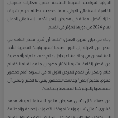
الدولية لمواهب السينما الصاعدة ضمن فعاليات مهرجان
القاهرة السينمائي الدولي، فيما حصدت بطلته مريم شريف
جائزة أفضل ممثلة في مهرجان البحر الأحمر السينمائي الدولي
لعام 2024 عن دورها المؤثر في الفيلم.
وجاء في بيان لفريق العمل: "حلمنا أن نُخرج قصار القامة في
مصر من العزلة إلى النور. صنعنا ’سنو وايت‘ المصرية لنأخذ
المشاهدين في رحلة مشاعر داخل عالم جديد، عالم امرأة مصرية
من قصار القامة. يشرفنا اختيار مهرجان مالمو لفيلمنا كفيلم
ختام، ونفخر بأن نقدم العرض الأول له في السويد أمام جمهور
متنوع. تقديم ’إيمان‘ وعالمها للجمهور يعني لنا الكثير، ونتمنى أن
تستمتعوا بالفيلم كما استمتعنا بصناعته".
من جهته، قال رئيس مهرجان مالمو للسينما العربية، محمد
قبلاوي: "يمثل ’سنو وايت‘ نموذجًا للأصوات الجديدة والمختلفة
التي يحرص مهرجان مالمو على تسليط الضوء عليها. الفيلم