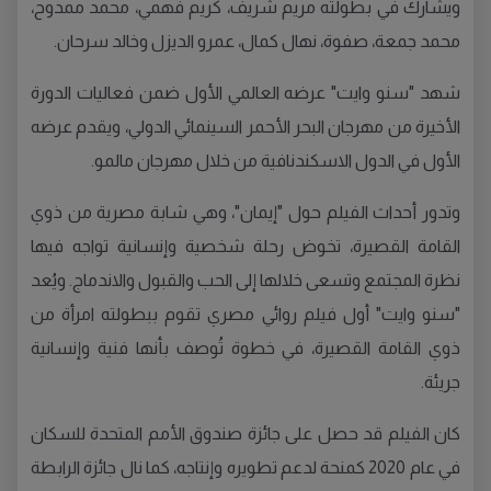
ويشارك في بطولته مريم شريف، كريم فهمي، محمد ممدوح،
محمد جمعة، صفوة، نهال كمال، عمرو الديزل وخالد سرحان.
شهد "سنو وايت" عرضه العالمي الأول ضمن فعاليات الدورة
الأخيرة من مهرجان البحر الأحمر السينمائي الدولي، ويقدم عرضه
الأول في الدول الاسكندنافية من خلال مهرجان مالمو.
وتدور أحداث الفيلم حول "إيمان"، وهي شابة مصرية من ذوي
القامة القصيرة، تخوض رحلة شخصية وإنسانية تواجه فيها
نظرة المجتمع وتسعى خلالها إلى الحب والقبول والاندماج. ويُعد
"سنو وايت" أول فيلم روائي مصري تقوم ببطولته امرأة من
ذوي القامة القصيرة، في خطوة تُوصف بأنها فنية وإنسانية
جريئة.
كان الفيلم قد حصل على جائزة صندوق الأمم المتحدة للسكان
في عام 2020 كمنحة لدعم تطويره وإنتاجه، كما نال جائزة الرابطة