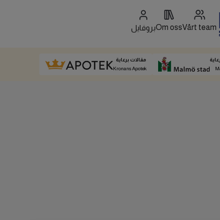
Om oss
Vårt team
بروفايل
عاية
مقالات برعاية
Kronans Apotek
M