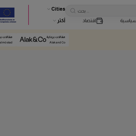
Cities
ياسية
اقتصاد
أكثر
مقالات برعاية
مقالات بر
almö stad
Alak and Co