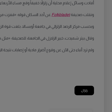
أفادت وسائل إعلام محلية أن زلزالاً خفيفاً وقع مساء الأرب
ونقلت صحيفة
Folkbladet
عن أحد السكان قوله: «قفزت من
وبحسب مركز الرصد الزلزالي في جامعة أوبسالا، بلغت قوة الزلزال الأولية 2.2 درجة على مقياس ريختر، وكان مركزه على بعد نحو خمسة كيلومتر
وقال بيتر شميدت، خبير الزلازل في الجامعة، للصحيفة: «مثل هذ
ولم ترد أنباء حتى الآن عن وقوع أضرار مادية أو إصابات نتيجة الز
زلزال