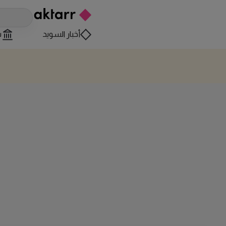
أخبار السويد
س