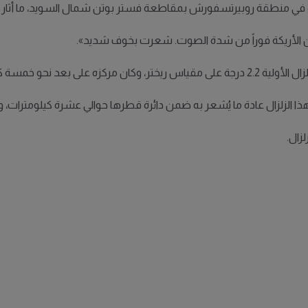
عاء في منطقة روبيرتسفورش بمقاطعة فستر بوتن شمال السويد، ما أثار ح
 الأريكة فوراً من شدة الصوت. شعرت بخوف شديد».
ات جنوب غرب روبيرتسفورش.
ا الزلزال عادة ما يُشعر به ضمن دائرة قطرها حوالي عشرة كيلومترات، وربم
لزال.