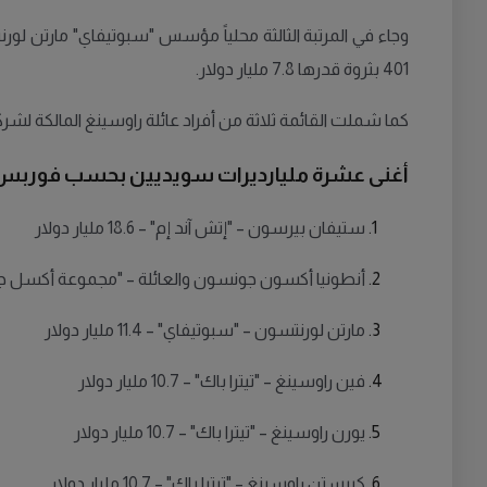
401 بثروة قدرها 7.8 مليار دولار.
كما شملت القائمة ثلاثة من أفراد عائلة راوسينغ المالكة لشركة
أغنى عشرة مليارديرات سويديين بحسب فوربس
ستيفان بيرسون – "إتش آند إم" – 18.6 مليار دولار
أنطونيا أكسون جونسون والعائلة – "مجموعة أكسل جونسون" – 12
مارتن لورنتسون – "سبوتيفاي" – 11.4 مليار دولار
فين راوسينغ – "تيترا باك" – 10.7 مليار دولار
يورن راوسينغ – "تيترا باك" – 10.7 مليار دولار
كيرستن راوسينغ – "تيترا باك" – 10.7 مليار دولار