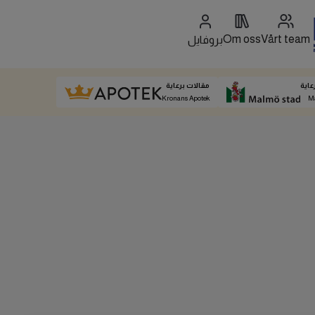
Om oss
Vårt team
بروفايل
عاية
مقالات برعاية
Kronans Apotek
M