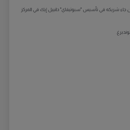
 "سبوتيفاي" مارتن لورنتسون، بثروة تبلغ 11.4 مليار دولار، ما وضعه في المركز 213 عالمياً، في حين جاء شريكه في تأسيس "سبوتيفاي" دانييل إيك في المركز
وندبرغ.