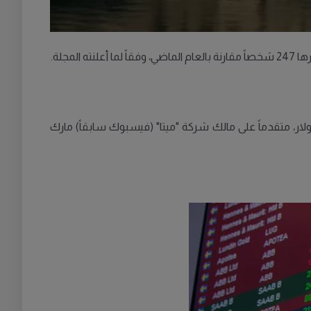
غم التحديات الأخيرة التي تواجهها شركته "تسلا"، إذ تُقدّر ثروته حالياً بـ342 مليار دولار، متقدماً على مالك شركة "ميتا" (فيسبوك سابقاً) مارك