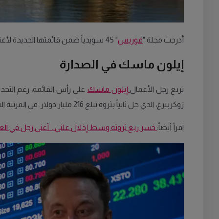
أدرجت مجلة "
فوربس
" 45 سويدياً ضمن قائمتها الجديدة لأغنى أغنياء العالم، والتي تضمنت هذا العام 3,028 مليارديراً بالدولار، بزيادة قدرها 247 شخصاً مقارنة بالعام الماضي، وفقاً لما أعلنته المجلة.
إيلون ماسك في الصدارة
تربع رجل الأعمال
إيلون ماسك
زوكربيرغ، الذي حل ثانياً بثروة تبلغ 216 مليار دولار. في المرتبة الثالثة جاء مؤسس "أمازون" جيف بيزوس بثروة تُقدّر بـ215 مليار دولار.
اقرأ أيضاً:
خسر ربع ثروته وسط إذلال علني... أغنى رجل في الع