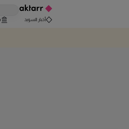
أخبار السويد
س