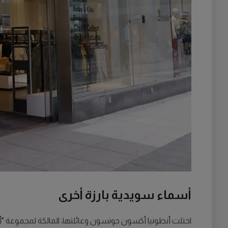
أسماء سويدية بارزة أخرى
احتلت أنطونيا أكسون جونسون وعائلتها، المالكة لمجموعة "أكسل جونسون"، المرتبة الث