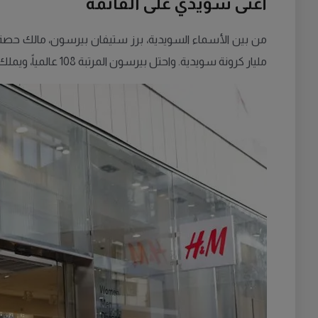
أغنى سويدي على القائمة
من بين الأسماء السويدية، برز ستيفان بيرسون، مالك حصة ال
مليار كرونة سويدية. واحتل بيرسون المرتبة 108 عالمياً، ويملك نحو 45% من أسهم "H&M"، التي أسسها والده إرلينغ بيرسون عام 1947.