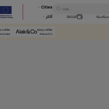
Cities
ياسية
اقتصاد
أكثر
مقالات برعاية
مقالات بر
almö stad
Alak and Co