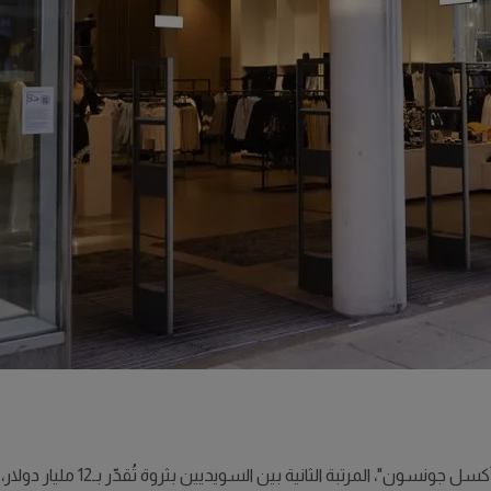
انية بين السويديين بثروة تُقدّر بـ12 مليار دولار، واحتلت المركز 199 عالمياً.