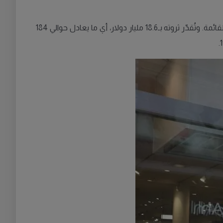
"، كأغنى شخص سويدي في القائمة. وتُقدّر ثروته بـ18.6 مليار دولار، أي ما يعادل حوالي 184