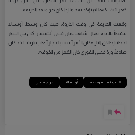
معلومات تفيد بأن شخصاً غادر المكان على متن دراجة
كهربائية، لكنها لم تؤكد بعد ما إذا كان هو منفذ الجريمة.
وقعت الجريمة في وقت الذروة، حيث كان وسط أوبسالا
مكتظاً بالمارة. وقال شاهد عيان يُدعى ألكسندر، كان في الجوار
لحظة إطلاق النار: «كان الأمر أشبه بانفجار ألعاب نارية... لقد كان
صادماً، وردّ فعلي الفوري كان القفز من الخوف».
الشرطة السويدية
أوبسالا
جريمة قتل